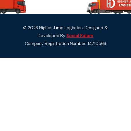
© 2026 Higher Jump Logistics. Designed &
Developed By
Social Kalam
Company Registration Number: 14210566