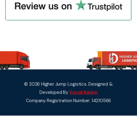
© 2026 Higher Jump Logistics. Designed &
Developed By
Social Kalam
Company Registration Number: 14210566